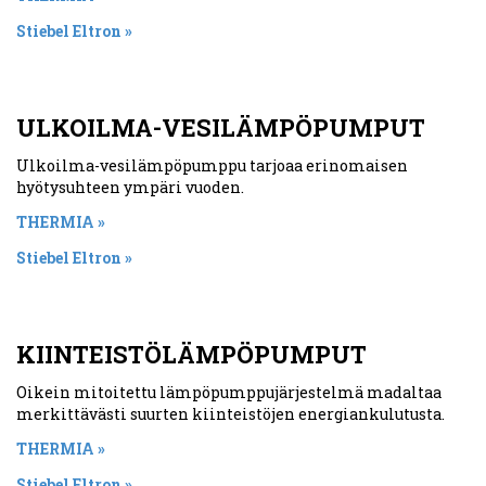
Stiebel Eltron »
ULKOILMA-VESILÄMPÖPUMPUT
Ulkoilma-vesilämpöpumppu tarjoaa erinomaisen
hyötysuhteen ympäri vuoden.
THERMIA »
Stiebel Eltron »
KIINTEISTÖLÄMPÖPUMPUT
Oikein mitoitettu lämpöpumppujärjestelmä madaltaa
merkittävästi suurten kiinteistöjen energiankulutusta.
THERMIA »
Stiebel Eltron »